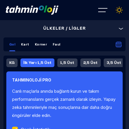
ÜLKELER / LİGLER
Gol
Kart
Korner
Faul
KG
İlk Yarı 1,5 Üst
1,5 Üst
2,5 Üst
3,5 Üst
4,5 Üst
5,5 Üst
6,5 Üst
TAHMINOLOJİ PRO
İlk Yarı 4,5 Üst
İlk Yarı 5,5 Üst
8,5 Üst
9,5 Üst
Canlı maçlarla anında bağlantı kurun ve takım
Fauller Ortalama
performanslarını gerçek zamanlı olarak izleyin. Yapay
zeka tahminleriyle maç sonuçlarına dair daha doğru
öngörüler elde edin.