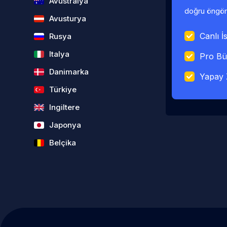
Avustralya
doğru öngörü
Avusturya
Canlı İs
Rusya
Italya
Pro Bü
Danimarka
Yapay 
Türkiye
Ingiltere
Japonya
Belçika