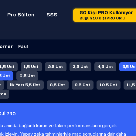
60 Kişi PRO Kullanıyor
Pro Bülten
SSS
Bugün 10 Kişi PRO Oldu
orner
Faul
 1,5 Üst
1,5 Üst
2,5 Üst
3,5 Üst
4,5 Üst
5,5 Üs
5 Üst
6,5 Üst
t
İlk Yarı 5,5 Üst
8,5 Üst
9,5 Üst
10,5 Üst
11,5
ama
Jİ PRO
la anında bağlantı kurun ve takım performanslarını gerçek
ak izleyin. Yapay zeka tahminleriyle maç sonuçlarına dair daha