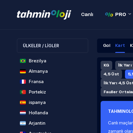
Canlı
PRO
ÜLKELER / LİGLER
Gol
Kart
K
Brezilya
KG
İlk Yarı
Almanya
4,5 Üst
5,
Fransa
İlk Yarı 4,5 Üs
Portekiz
Fauller Ortal
ispanya
TAHMINOLO
Hollanda
Canlı maçlar
Arjantin
zamanlı olar