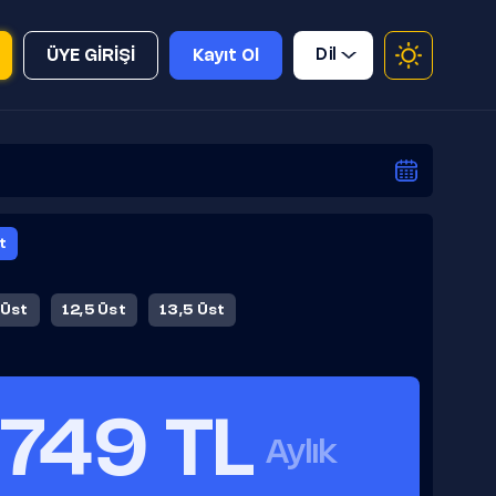
Dil
ÜYE GİRİŞİ
Kayıt Ol
t
 Üst
12,5 Üst
13,5 Üst
749 TL
Aylık