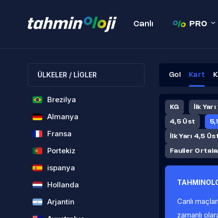
Canlı
PRO
ÜLKELER / LİGLER
Gol
Kart
K
Brezilya
KG
İlk Yarı
Almanya
4,5 Üst
5,
Fransa
İlk Yarı 4,5 Üs
Portekiz
Fauller Ortal
ispanya
TAHMINOLO
Hollanda
Canlı maçlar
Arjantin
zamanlı olar