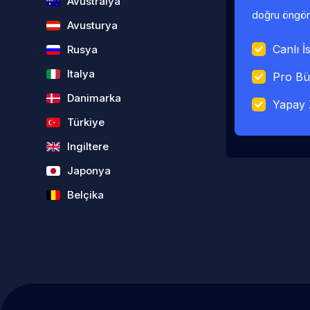
Avustralya
doğru öngörü
Avusturya
Canlı İs
Rusya
Italya
Pro Bü
Danimarka
Yapay 
Türkiye
Ingiltere
Japonya
Belçika