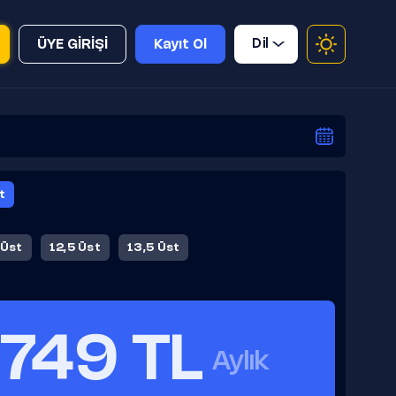
Dil
ÜYE GİRİŞİ
Kayıt Ol
t
 Üst
12,5 Üst
13,5 Üst
749 TL
Aylık