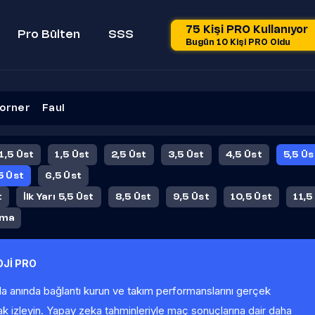
75 Kişi PRO Kullanıyor
Pro Bülten
SSS
Bugün 10 Kişi PRO Oldu
orner
Faul
 1,5 Üst
1,5 Üst
2,5 Üst
3,5 Üst
4,5 Üst
5,5 Üs
5 Üst
6,5 Üst
t
İlk Yarı 5,5 Üst
8,5 Üst
9,5 Üst
10,5 Üst
11,5
ama
Jİ PRO
la anında bağlantı kurun ve takım performanslarını gerçek
ak izleyin. Yapay zeka tahminleriyle maç sonuçlarına dair daha