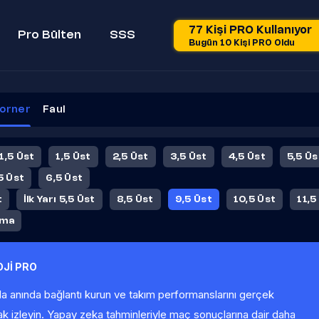
77 Kişi PRO Kullanıyor
Pro Bülten
SSS
Bugün 10 Kişi PRO Oldu
orner
Faul
 1,5 Üst
1,5 Üst
2,5 Üst
3,5 Üst
4,5 Üst
5,5 Üs
5 Üst
6,5 Üst
t
İlk Yarı 5,5 Üst
8,5 Üst
9,5 Üst
10,5 Üst
11,5
ama
Jİ PRO
la anında bağlantı kurun ve takım performanslarını gerçek
ak izleyin. Yapay zeka tahminleriyle maç sonuçlarına dair daha