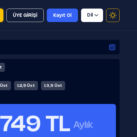
Dil
ÜYE GİRİŞİ
Kayıt Ol
t
 Üst
12,5 Üst
13,5 Üst
749 TL
Aylık