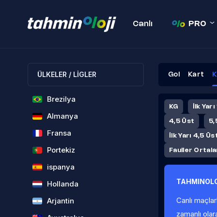
Canlı
PRO
ÜLKELER / LİGLER
Gol
Kart
K
Brezilya
KG
İlk Yarı
Almanya
4,5 Üst
5,
Fransa
İlk Yarı 4,5 Üs
Portekiz
Fauller Ortal
ispanya
TAHMINOLO
Hollanda
Canlı maçlar
Arjantin
zamanlı olar