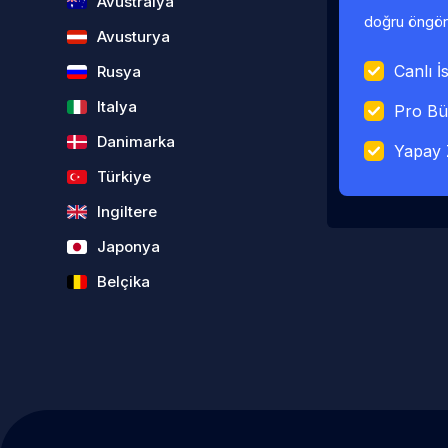
Avustralya
doğru öngörü
Avusturya
Canlı İs
Rusya
Italya
Pro Bü
Danimarka
Yapay 
Türkiye
Ingiltere
Japonya
Belçika