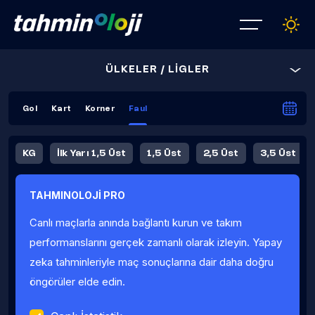
ÜLKELER / LİGLER
Gol
Kart
Korner
Faul
KG
İlk Yarı 1,5 Üst
1,5 Üst
2,5 Üst
3,5 Üst
4,5 Üst
5,5 Üst
6,5 Üst
TAHMINOLOJİ PRO
İlk Yarı 4,5 Üst
İlk Yarı 5,5 Üst
8,5 Üst
9,5 Üst
Canlı maçlarla anında bağlantı kurun ve takım
Fauller Ortalama
performanslarını gerçek zamanlı olarak izleyin. Yapay
zeka tahminleriyle maç sonuçlarına dair daha doğru
öngörüler elde edin.