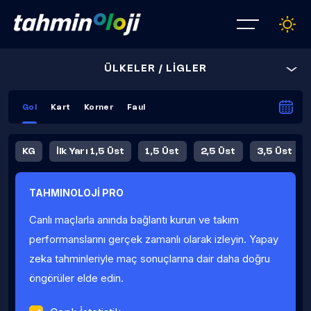
ÜLKELER / LİGLER
Gol
Kart
Korner
Faul
KG
İlk Yarı 1,5 Üst
1,5 Üst
2,5 Üst
3,5 Üst
4,5 Üst
5,5 Üst
6,5 Üst
TAHMINOLOJİ PRO
İlk Yarı 4,5 Üst
İlk Yarı 5,5 Üst
8,5 Üst
9,5 Üst
Canlı maçlarla anında bağlantı kurun ve takım
Fauller Ortalama
performanslarını gerçek zamanlı olarak izleyin. Yapay
zeka tahminleriyle maç sonuçlarına dair daha doğru
öngörüler elde edin.