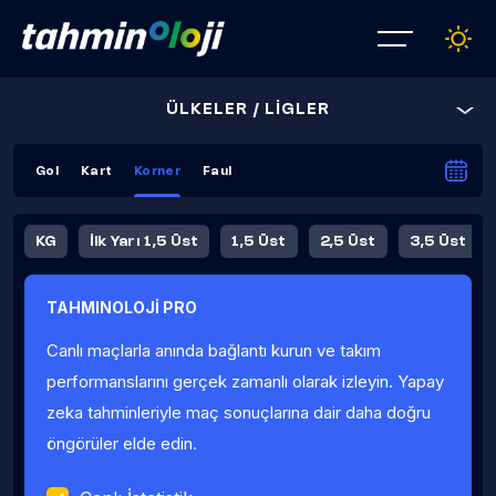
ÜLKELER / LİGLER
Gol
Kart
Korner
Faul
KG
İlk Yarı 1,5 Üst
1,5 Üst
2,5 Üst
3,5 Üst
4,5 Üst
5,5 Üst
6,5 Üst
TAHMINOLOJİ PRO
İlk Yarı 4,5 Üst
İlk Yarı 5,5 Üst
8,5 Üst
9,5 Üst
Canlı maçlarla anında bağlantı kurun ve takım
Fauller Ortalama
performanslarını gerçek zamanlı olarak izleyin. Yapay
zeka tahminleriyle maç sonuçlarına dair daha doğru
öngörüler elde edin.