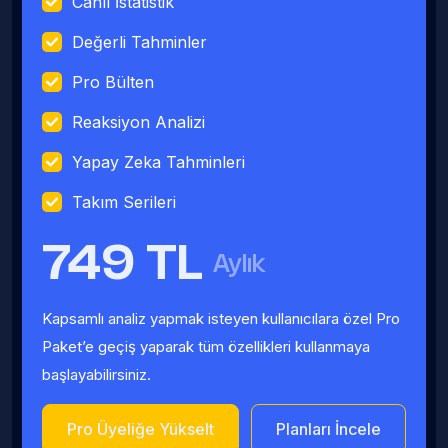
Canlı İstatistik
Değerli Tahminler
Pro Bülten
Reaksiyon Analizi
Yapay Zeka Tahminleri
Takım Serileri
749 TL
Aylık
Kapsamlı analiz yapmak isteyen kullanıcılara özel Pro
Paket’e geçiş yaparak tüm özellikleri kullanmaya
başlayabilirsiniz.
Pro Üyeliğe Yükselt
Planları İncele