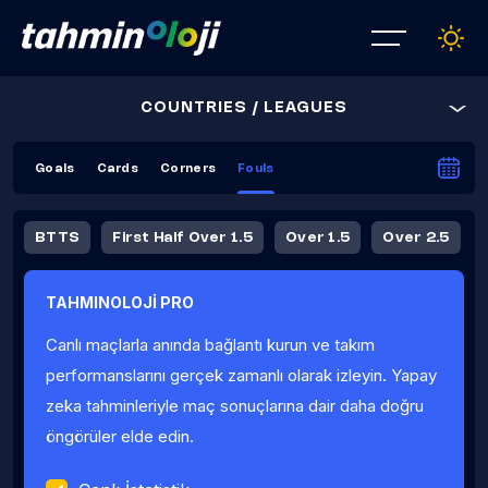
COUNTRIES / LEAGUES
Goals
Cards
Corners
Fouls
BTTS
First Half Over 1.5
Over 1.5
Over 2.5
Over 4.5
Over 5.5
Over 6.5
TAHMINOLOJİ PRO
First Half Over 4.5
First Half Over 5.5
Over 8.5
Canlı maçlarla anında bağlantı kurun ve takım
Fouls Avg
performanslarını gerçek zamanlı olarak izleyin. Yapay
zeka tahminleriyle maç sonuçlarına dair daha doğru
öngörüler elde edin.