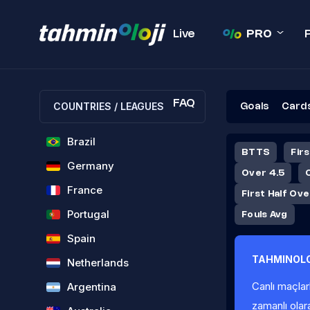
Live
PRO
FAQ
COUNTRIES / LEAGUES
Goals
Card
Brazil
BTTS
Firs
Germany
Over 4.5
France
First Half Ove
Portugal
Fouls Avg
Spain
TAHMINOLO
Netherlands
Canlı maçlar
Argentina
zamanlı olar