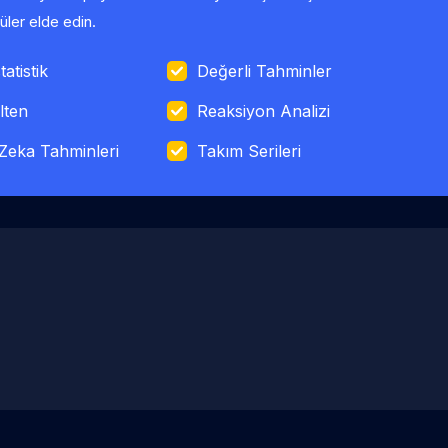
ler elde edin.
tatistik
Değerli Tahminler
lten
Reaksiyon Analizi
Zeka Tahminleri
Takım Serileri