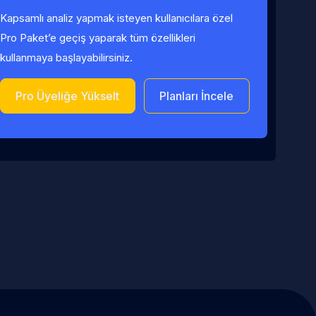
Kapsamlı analiz yapmak isteyen kullanıcılara özel
Pro Paket’e geçiş yaparak tüm özellikleri
kullanmaya başlayabilirsiniz.
Pro Üyeliğe Yükselt
Planları İncele