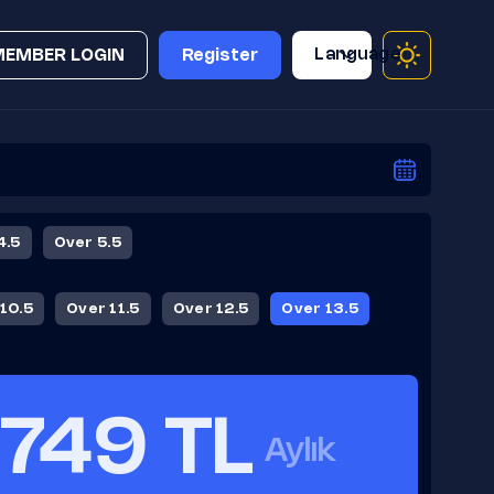
Language
MEMBER LOGIN
Register
4.5
Over 5.5
10.5
Over 11.5
Over 12.5
Over 13.5
749 TL
Aylık