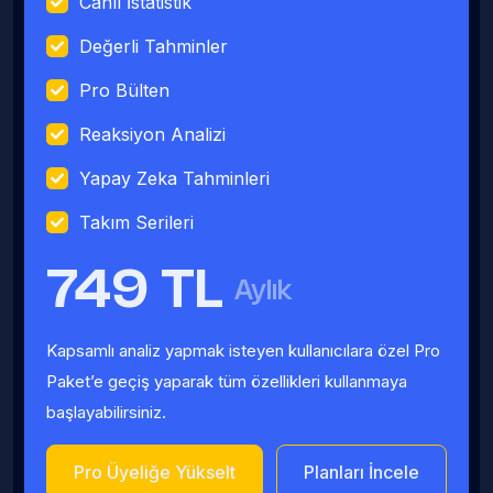
Canlı İstatistik
Değerli Tahminler
Pro Bülten
Reaksiyon Analizi
Yapay Zeka Tahminleri
Takım Serileri
749 TL
Aylık
Kapsamlı analiz yapmak isteyen kullanıcılara özel Pro
Paket’e geçiş yaparak tüm özellikleri kullanmaya
başlayabilirsiniz.
Pro Üyeliğe Yükselt
Planları İncele