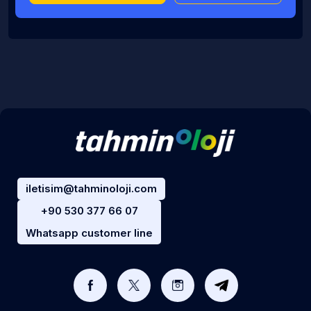
iletisim@tahminoloji.com
+90 530 377 66 07
Whatsapp customer line