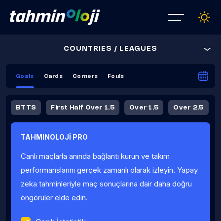
COUNTRIES / LEAGUES
Goals
Cards
Corners
Fouls
BTTS
First Half Over 1.5
Over 1.5
Over 2.5
Over 4.5
Over 5.5
Over 6.5
TAHMINOLOJİ PRO
First Half Over 4.5
First Half Over 5.5
Over 8.5
Canlı maçlarla anında bağlantı kurun ve takım
Fouls Avg
performanslarını gerçek zamanlı olarak izleyin. Yapay
zeka tahminleriyle maç sonuçlarına dair daha doğru
öngörüler elde edin.