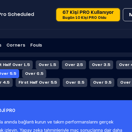
67 Kişi PRO Kullanıyor
Pro Scheduled
Bugün 10 Kişi PRO Oldu
s
Corners
Fouls
t Half Over 1.5
Over 1.5
Over 2.5
Over 3.5
Over 
Over 5.5
Over 6.5
r 4.5
First Half Over 5.5
Over 8.5
Over 9.5
Over 
Jİ PRO
la anında bağlantı kurun ve takım performanslarını gerçek
ak izleyin. Yapay zeka tahminleriyle maç sonuçlarına dair daha