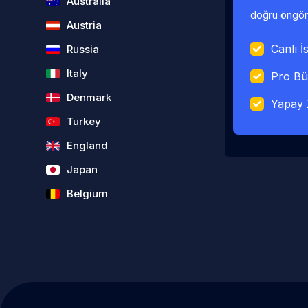
Australia
doğru öngörü
Austria
Canlı İs
Russia
Italy
Pro Bü
Denmark
Yapay 
Turkey
England
Japan
Belgium