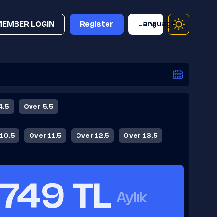
Language
MEMBER LOGIN
Register
4.5
Over 5.5
10.5
Over 11.5
Over 12.5
Over 13.5
749 TL
Aylık