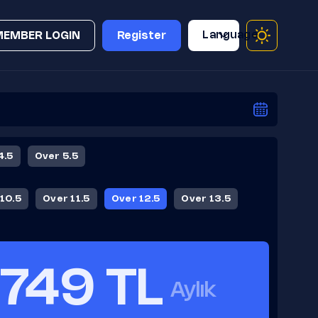
Language
MEMBER LOGIN
Register
4.5
Over 5.5
10.5
Over 11.5
Over 12.5
Over 13.5
749 TL
Aylık