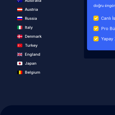
Australia
doğru öngörü
Austria
Canlı İs
Russia
Italy
Pro Bü
Denmark
Yapay 
Turkey
England
Japan
Belgium