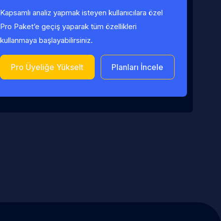
Kapsamlı analiz yapmak isteyen kullanıcılara özel
Pro Paket’e geçiş yaparak tüm özellikleri
kullanmaya başlayabilirsiniz.
Pro Üyeliğe Yükselt
Planları İncele