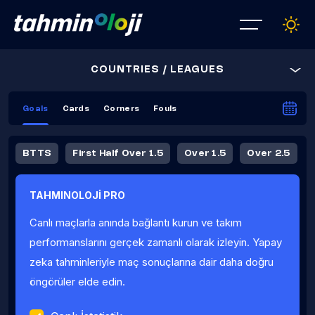
COUNTRIES / LEAGUES
Goals
Cards
Corners
Fouls
BTTS
First Half Over 1.5
Over 1.5
Over 2.5
Over 4.5
Over 5.5
Over 6.5
TAHMINOLOJİ PRO
First Half Over 4.5
First Half Over 5.5
Over 8.5
Canlı maçlarla anında bağlantı kurun ve takım
Fouls Avg
performanslarını gerçek zamanlı olarak izleyin. Yapay
zeka tahminleriyle maç sonuçlarına dair daha doğru
öngörüler elde edin.