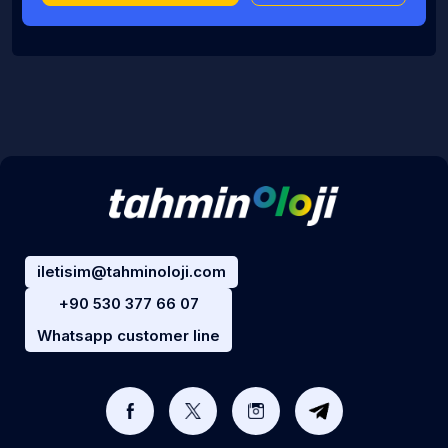
iletisim@tahminoloji.com
+90 530 377 66 07
Whatsapp customer line