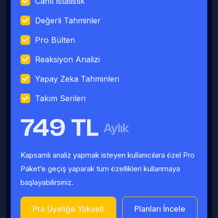
Canlı İstatistik
Değerli Tahminler
Pro Bülten
Reaksiyon Analizi
Yapay Zeka Tahminleri
Takım Serileri
749 TL
Aylık
Kapsamlı analiz yapmak isteyen kullanıcılara özel Pro
Paket’e geçiş yaparak tüm özellikleri kullanmaya
başlayabilirsiniz.
Pro Üyeliğe Yükselt
Planları İncele