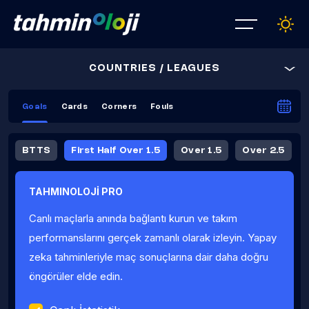
COUNTRIES / LEAGUES
Goals
Cards
Corners
Fouls
BTTS
First Half Over 1.5
Over 1.5
Over 2.5
Over 4.5
Over 5.5
Over 6.5
TAHMINOLOJİ PRO
First Half Over 4.5
First Half Over 5.5
Over 8.5
Canlı maçlarla anında bağlantı kurun ve takım
Fouls Avg
performanslarını gerçek zamanlı olarak izleyin. Yapay
zeka tahminleriyle maç sonuçlarına dair daha doğru
öngörüler elde edin.