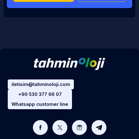
iletisim@tahminoloji.com
+90 530 377 66 07
Whatsapp customer line