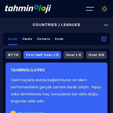
COUNTRIES / LEAGUES
Goals
Cards
Corners
Fouls
BTTS
First Half Over 1.5
Over 1.5
Over 2.5
Over 4.5
Over 5.5
Over 6.5
TAHMINOLOJİ PRO
First Half Over 4.5
First Half Over 5.5
Over 8.5
Canlı maçlarla anında bağlantı kurun ve takım
Fouls Avg
performanslarını gerçek zamanlı olarak izleyin. Yapay
zeka tahminleriyle maç sonuçlarına dair daha doğru
öngörüler elde edin.