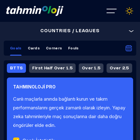
COUNTRIES / LEAGUES
Goals
Cards
Corners
Fouls
BTTS
First Half Over 1.5
Over 1.5
Over 2.5
Over 4.5
Over 5.5
Over 6.5
TAHMINOLOJİ PRO
First Half Over 4.5
First Half Over 5.5
Over 8.5
Canlı maçlarla anında bağlantı kurun ve takım
Fouls Avg
performanslarını gerçek zamanlı olarak izleyin. Yapay
zeka tahminleriyle maç sonuçlarına dair daha doğru
öngörüler elde edin.