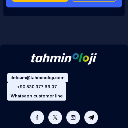
iletisim@tahminoloji.com
+90 530 377 66 07
Whatsapp customer line