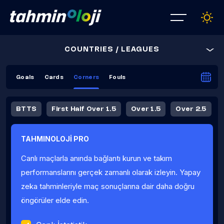
COUNTRIES / LEAGUES
Goals
Cards
Corners
Fouls
BTTS
First Half Over 1.5
Over 1.5
Over 2.5
Over 4.5
Over 5.5
Over 6.5
TAHMINOLOJİ PRO
First Half Over 4.5
First Half Over 5.5
Over 8.5
Canlı maçlarla anında bağlantı kurun ve takım
Fouls Avg
performanslarını gerçek zamanlı olarak izleyin. Yapay
zeka tahminleriyle maç sonuçlarına dair daha doğru
öngörüler elde edin.