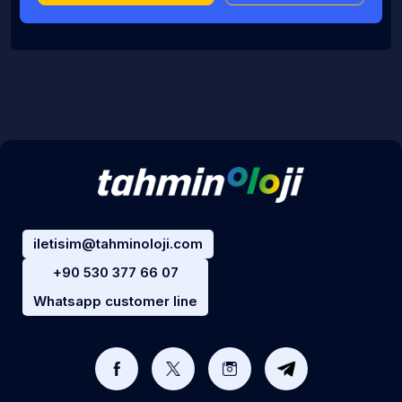
iletisim@tahminoloji.com
+90 530 377 66 07
Whatsapp customer line