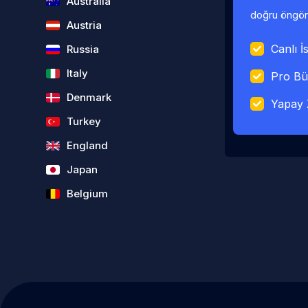
Australia
doğru öngörü
Austria
Canlı İs
Russia
Italy
Pro Bü
Denmark
Yapay 
Turkey
England
Japan
Belgium