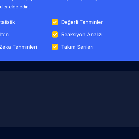
ler elde edin.
tatistik
Değerli Tahminler
lten
Reaksiyon Analizi
Zeka Tahminleri
Takım Serileri