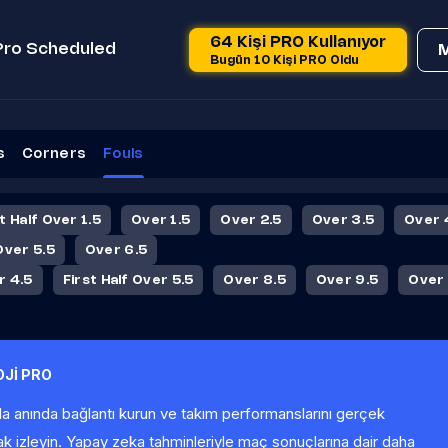
64 Kişi PRO Kullanıyor
Pro Scheduled
Bugün 10 Kişi PRO Oldu
s
Corners
Fouls
t Half Over 1.5
Over 1.5
Over 2.5
Over 3.5
Over 
Over 5.5
Over 6.5
r 4.5
First Half Over 5.5
Over 8.5
Over 9.5
Over 
Jİ PRO
la anında bağlantı kurun ve takım performanslarını gerçek
ak izleyin. Yapay zeka tahminleriyle maç sonuçlarına dair daha