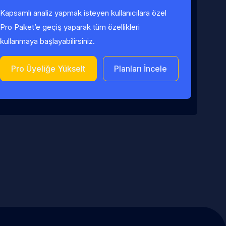
Kapsamlı analiz yapmak isteyen kullanıcılara özel
Pro Paket’e geçiş yaparak tüm özellikleri
kullanmaya başlayabilirsiniz.
Pro Üyeliğe Yükselt
Planları İncele