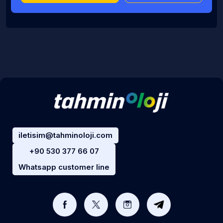
iletisim@tahminoloji.com
+90 530 377 66 07
Whatsapp customer line