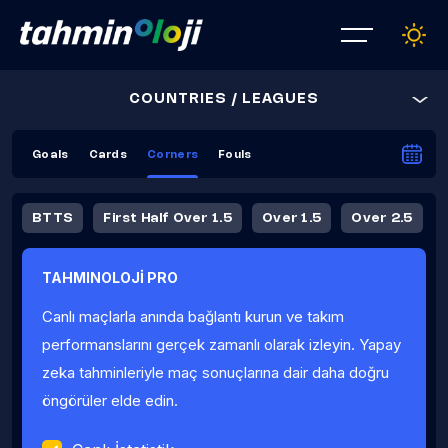
COUNTRIES / LEAGUES
Goals
Cards
Corners
Fouls
BTTS
First Half Over 1.5
Over 1.5
Over 2.5
Over 4.5
Over 5.5
Over 6.5
TAHMINOLOJİ PRO
First Half Over 4.5
First Half Over 5.5
Over 8.5
Canlı maçlarla anında bağlantı kurun ve takım
Fouls Avg
performanslarını gerçek zamanlı olarak izleyin. Yapay
zeka tahminleriyle maç sonuçlarına dair daha doğru
öngörüler elde edin.