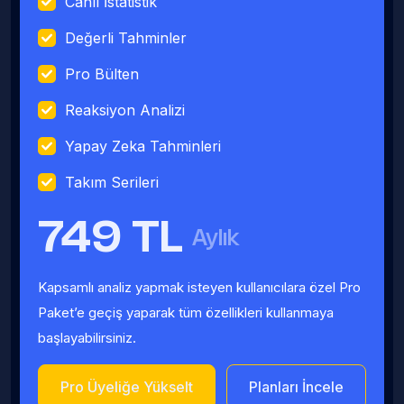
Canlı İstatistik
Değerli Tahminler
Pro Bülten
Reaksiyon Analizi
Yapay Zeka Tahminleri
Takım Serileri
749 TL
Aylık
Kapsamlı analiz yapmak isteyen kullanıcılara özel Pro
Paket’e geçiş yaparak tüm özellikleri kullanmaya
başlayabilirsiniz.
Pro Üyeliğe Yükselt
Planları İncele