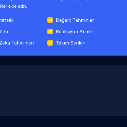
ler elde edin.
tatistik
Değerli Tahminler
lten
Reaksiyon Analizi
Zeka Tahminleri
Takım Serileri