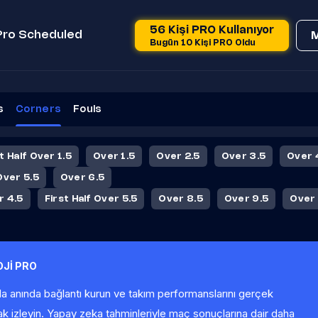
56 Kişi PRO Kullanıyor
Pro Scheduled
Bugün 10 Kişi PRO Oldu
s
Corners
Fouls
t Half Over 1.5
Over 1.5
Over 2.5
Over 3.5
Over 
Over 5.5
Over 6.5
r 4.5
First Half Over 5.5
Over 8.5
Over 9.5
Over 
Jİ PRO
la anında bağlantı kurun ve takım performanslarını gerçek
ak izleyin. Yapay zeka tahminleriyle maç sonuçlarına dair daha