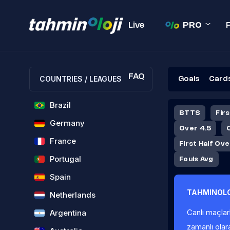
Live
PRO
FAQ
COUNTRIES / LEAGUES
Goals
Card
Brazil
BTTS
Firs
Germany
Over 4.5
France
First Half Ove
Portugal
Fouls Avg
Spain
TAHMINOLO
Netherlands
Canlı maçlar
Argentina
zamanlı olar