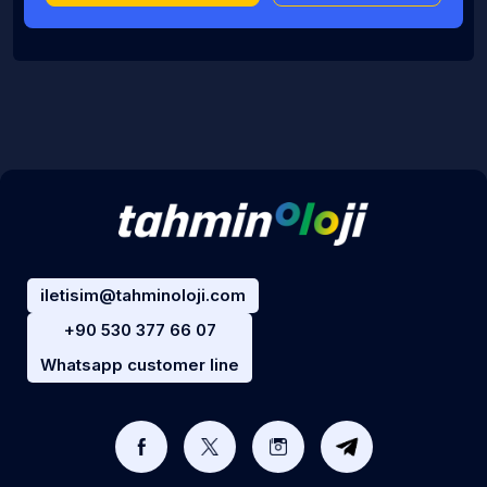
iletisim@tahminoloji.com
+90 530 377 66 07
Whatsapp customer line