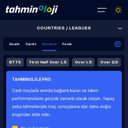
COUNTRIES / LEAGUES
Goals
Cards
Corners
Fouls
BTTS
First Half Over 1.5
Over 1.5
Over 2.5
Over 4.5
Over 5.5
Over 6.5
TAHMINOLOJİ PRO
First Half Over 4.5
First Half Over 5.5
Over 8.5
Canlı maçlarla anında bağlantı kurun ve takım
Fouls Avg
performanslarını gerçek zamanlı olarak izleyin. Yapay
zeka tahminleriyle maç sonuçlarına dair daha doğru
öngörüler elde edin.