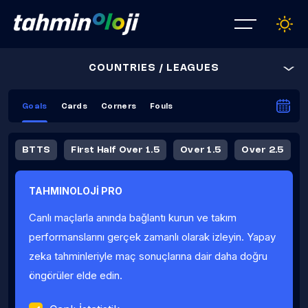
COUNTRIES / LEAGUES
Goals
Cards
Corners
Fouls
BTTS
First Half Over 1.5
Over 1.5
Over 2.5
Over 4.5
Over 5.5
Over 6.5
TAHMINOLOJİ PRO
First Half Over 4.5
First Half Over 5.5
Over 8.5
Canlı maçlarla anında bağlantı kurun ve takım
Fouls Avg
performanslarını gerçek zamanlı olarak izleyin. Yapay
zeka tahminleriyle maç sonuçlarına dair daha doğru
öngörüler elde edin.