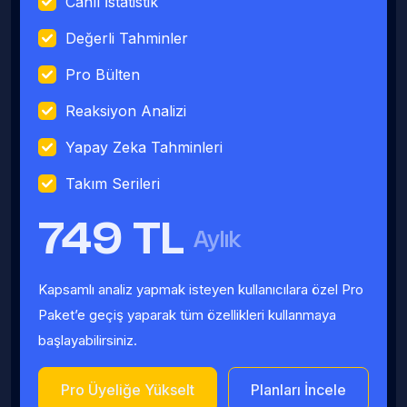
Canlı İstatistik
Değerli Tahminler
Pro Bülten
Reaksiyon Analizi
Yapay Zeka Tahminleri
Takım Serileri
749 TL
Aylık
Kapsamlı analiz yapmak isteyen kullanıcılara özel Pro
Paket’e geçiş yaparak tüm özellikleri kullanmaya
başlayabilirsiniz.
Pro Üyeliğe Yükselt
Planları İncele