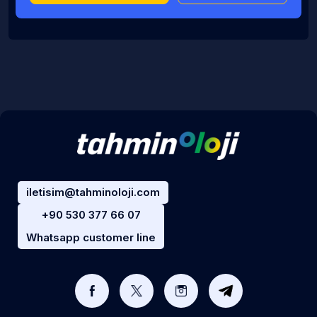
iletisim@tahminoloji.com
+90 530 377 66 07
Whatsapp customer line