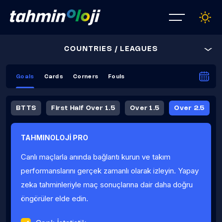
COUNTRIES / LEAGUES
Goals
Cards
Corners
Fouls
BTTS
First Half Over 1.5
Over 1.5
Over 2.5
Over 4.5
Over 5.5
Over 6.5
TAHMINOLOJİ PRO
First Half Over 4.5
First Half Over 5.5
Over 8.5
Canlı maçlarla anında bağlantı kurun ve takım
Fouls Avg
performanslarını gerçek zamanlı olarak izleyin. Yapay
zeka tahminleriyle maç sonuçlarına dair daha doğru
öngörüler elde edin.