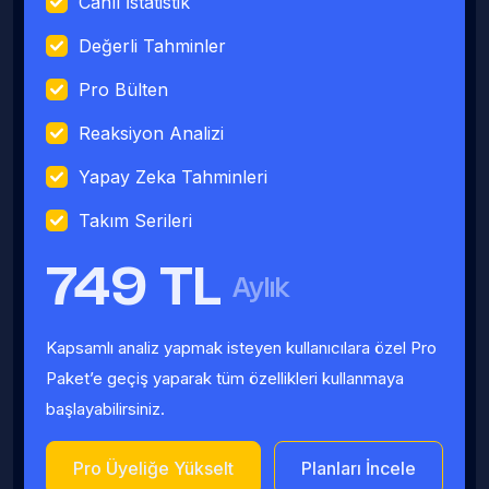
Canlı İstatistik
Değerli Tahminler
Pro Bülten
Reaksiyon Analizi
Yapay Zeka Tahminleri
Takım Serileri
749 TL
Aylık
Kapsamlı analiz yapmak isteyen kullanıcılara özel Pro
Paket’e geçiş yaparak tüm özellikleri kullanmaya
başlayabilirsiniz.
Pro Üyeliğe Yükselt
Planları İncele