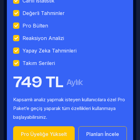
Canlı İstatistik
Değerli Tahminler
Pro Bülten
Reaksiyon Analizi
Yapay Zeka Tahminleri
Takım Serileri
749 TL
Aylık
Kapsamlı analiz yapmak isteyen kullanıcılara özel Pro
Paket’e geçiş yaparak tüm özellikleri kullanmaya
başlayabilirsiniz.
Pro Üyeliğe Yükselt
Planları İncele