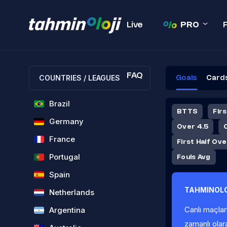
Live
PRO
FAQ
COUNTRIES / LEAGUES
Goals
Card
Brazil
BTTS
Firs
Germany
Over 4.5
France
First Half Ove
Portugal
Fouls Avg
Spain
TAHMINOLO
Netherlands
Canlı maçlar
Argentina
zamanlı olar