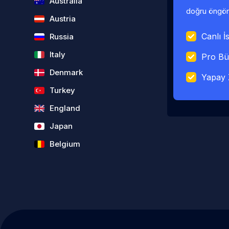
Australia
doğru öngörü
Austria
Canlı İs
Russia
Italy
Pro Bü
Denmark
Yapay 
Turkey
England
Japan
Belgium