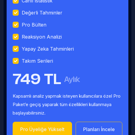
Canlı İstatistik
Değerli Tahminler
Pro Bülten
Reaksiyon Analizi
Yapay Zeka Tahminleri
Takım Serileri
749 TL
Aylık
Kapsamlı analiz yapmak isteyen kullanıcılara özel Pro
Paket’e geçiş yaparak tüm özellikleri kullanmaya
başlayabilirsiniz.
Pro Üyeliğe Yükselt
Planları İncele