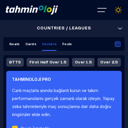
COUNTRIES / LEAGUES
Goals
Cards
Corners
Fouls
BTTS
First Half Over 1.5
Over 1.5
Over 2.5
Over 4.5
Over 5.5
Over 6.5
TAHMINOLOJİ PRO
First Half Over 4.5
First Half Over 5.5
Over 8.5
Canlı maçlarla anında bağlantı kurun ve takım
Fouls Avg
performanslarını gerçek zamanlı olarak izleyin. Yapay
zeka tahminleriyle maç sonuçlarına dair daha doğru
öngörüler elde edin.