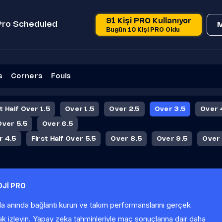
91 Kişi PRO Kullanıyor
Pro Scheduled
Bugün 10 Kişi PRO Oldu
s
Corners
Fouls
t Half Over 1.5
Over 1.5
Over 2.5
Over 3.5
Over 
Over 5.5
Over 6.5
r 4.5
First Half Over 5.5
Over 8.5
Over 9.5
Over 
Jİ PRO
la anında bağlantı kurun ve takım performanslarını gerçek
ak izleyin. Yapay zeka tahminleriyle maç sonuçlarına dair daha