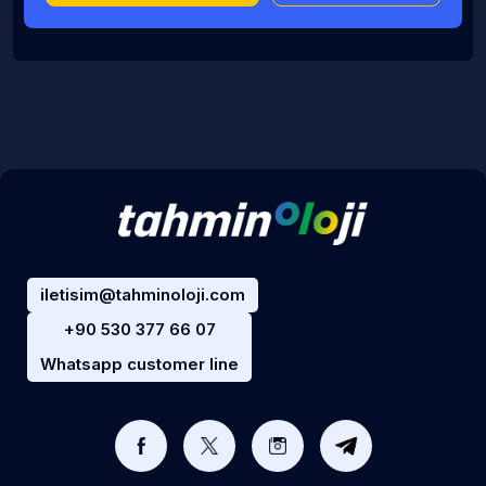
iletisim@tahminoloji.com
+90 530 377 66 07
Whatsapp customer line