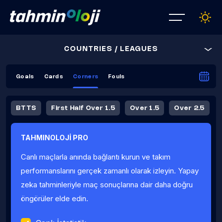
COUNTRIES / LEAGUES
Goals
Cards
Corners
Fouls
BTTS
First Half Over 1.5
Over 1.5
Over 2.5
Over 4.5
Over 5.5
Over 6.5
TAHMINOLOJİ PRO
First Half Over 4.5
First Half Over 5.5
Over 8.5
Canlı maçlarla anında bağlantı kurun ve takım
Fouls Avg
performanslarını gerçek zamanlı olarak izleyin. Yapay
zeka tahminleriyle maç sonuçlarına dair daha doğru
öngörüler elde edin.