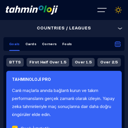
COUNTRIES / LEAGUES
Goals
Cards
Corners
Fouls
BTTS
First Half Over 1.5
Over 1.5
Over 2.5
Over 4.5
Over 5.5
Over 6.5
TAHMINOLOJİ PRO
First Half Over 4.5
First Half Over 5.5
Over 8.5
Canlı maçlarla anında bağlantı kurun ve takım
Fouls Avg
performanslarını gerçek zamanlı olarak izleyin. Yapay
zeka tahminleriyle maç sonuçlarına dair daha doğru
öngörüler elde edin.