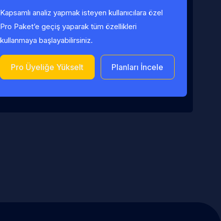
Kapsamlı analiz yapmak isteyen kullanıcılara özel
Pro Paket’e geçiş yaparak tüm özellikleri
kullanmaya başlayabilirsiniz.
Pro Üyeliğe Yükselt
Planları İncele