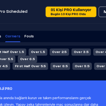
91 Kişi PRO Kullanıyor
Pro Scheduled
Bugün 10 Kişi PRO Oldu
s
Corners
Fouls
t Half Over 1.5
Over 1.5
Over 2.5
Over 3.5
Over 
Over 5.5
Over 6.5
r 4.5
First Half Over 5.5
Over 8.5
Over 9.5
Over 
Jİ PRO
la anında bağlantı kurun ve takım performanslarını gerçek
ak izleyin. Yapay zeka tahminleriyle maç sonuçlarına dair daha