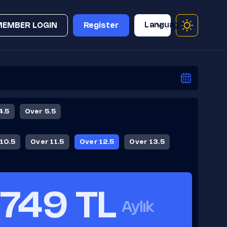
Language
MEMBER LOGIN
Register
4.5
Over 5.5
10.5
Over 11.5
Over 12.5
Over 13.5
749 TL
Aylık