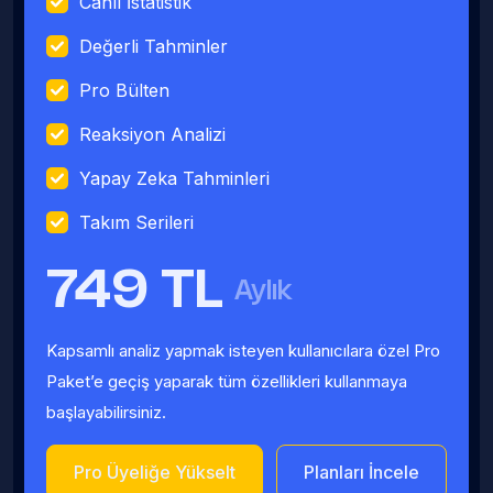
Canlı İstatistik
Değerli Tahminler
Pro Bülten
Reaksiyon Analizi
Yapay Zeka Tahminleri
Takım Serileri
749 TL
Aylık
Kapsamlı analiz yapmak isteyen kullanıcılara özel Pro
Paket’e geçiş yaparak tüm özellikleri kullanmaya
başlayabilirsiniz.
Pro Üyeliğe Yükselt
Planları İncele