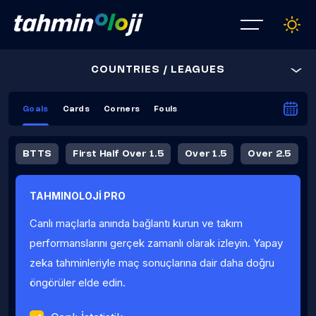
COUNTRIES / LEAGUES
Goals
Cards
Corners
Fouls
BTTS
First Half Over 1.5
Over 1.5
Over 2.5
Over 4.5
Over 5.5
Over 6.5
TAHMINOLOJİ PRO
First Half Over 4.5
First Half Over 5.5
Over 8.5
Canlı maçlarla anında bağlantı kurun ve takım
Fouls Avg
performanslarını gerçek zamanlı olarak izleyin. Yapay
zeka tahminleriyle maç sonuçlarına dair daha doğru
öngörüler elde edin.