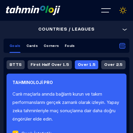
COUNTRIES / LEAGUES
Goals
Cards
Corners
Fouls
BTTS
First Half Over 1.5
Over 1.5
Over 2.5
Over 4.5
Over 5.5
Over 6.5
TAHMINOLOJİ PRO
First Half Over 4.5
First Half Over 5.5
Over 8.5
Canlı maçlarla anında bağlantı kurun ve takım
Fouls Avg
performanslarını gerçek zamanlı olarak izleyin. Yapay
zeka tahminleriyle maç sonuçlarına dair daha doğru
öngörüler elde edin.