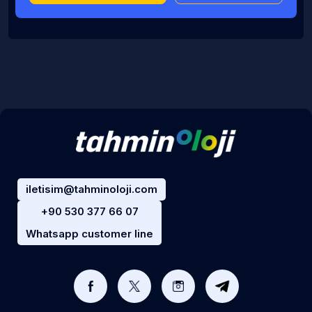
iletisim@tahminoloji.com
+90 530 377 66 07
Whatsapp customer line