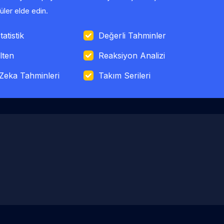
ler elde edin.
tatistik
Değerli Tahminler
lten
Reaksiyon Analizi
Zeka Tahminleri
Takım Serileri