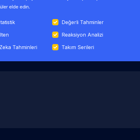
ler elde edin.
tatistik
Değerli Tahminler
lten
Reaksiyon Analizi
Zeka Tahminleri
Takım Serileri