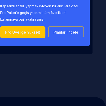
Kapsamlı analiz yapmak isteyen kullanıcılara özel
Pro Paket’e geçiş yaparak tüm özellikleri
kullanmaya başlayabilirsiniz.
Pro Üyeliğe Yükselt
Planları İncele