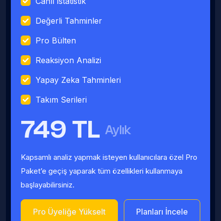
Canlı İstatistik
Değerli Tahminler
Pro Bülten
Reaksiyon Analizi
Yapay Zeka Tahminleri
Takım Serileri
749 TL
Aylık
Kapsamlı analiz yapmak isteyen kullanıcılara özel Pro
Paket’e geçiş yaparak tüm özellikleri kullanmaya
başlayabilirsiniz.
Pro Üyeliğe Yükselt
Planları İncele