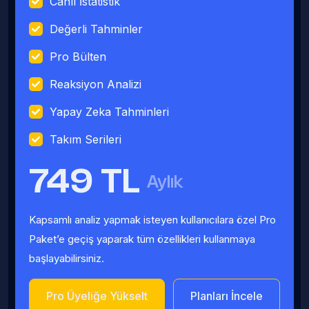
Canlı İstatistik
Değerli Tahminler
Pro Bülten
Reaksiyon Analizi
Yapay Zeka Tahminleri
Takım Serileri
749 TL
Aylık
Kapsamlı analiz yapmak isteyen kullanıcılara özel Pro
Paket’e geçiş yaparak tüm özellikleri kullanmaya
başlayabilirsiniz.
Pro Üyeliğe Yükselt
Planları İncele