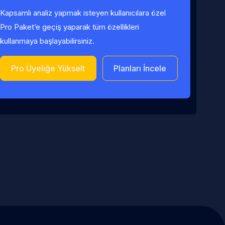
Kapsamlı analiz yapmak isteyen kullanıcılara özel
Pro Paket’e geçiş yaparak tüm özellikleri
kullanmaya başlayabilirsiniz.
Pro Üyeliğe Yükselt
Planları İncele