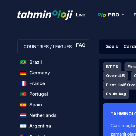
Live
PRO
FAQ
COUNTRIES / LEAGUES
Goals
Card
Brazil
BTTS
Firs
Germany
Over 4.5
France
First Half Ove
Portugal
Fouls Avg
Spain
TAHMINOLO
Netherlands
Canlı maçlar
Argentina
zamanlı olar