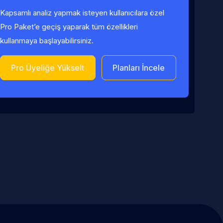
Kapsamlı analiz yapmak isteyen kullanıcılara özel
Pro Paket’e geçiş yaparak tüm özellikleri
kullanmaya başlayabilirsiniz.
Pro Üyeliğe Yükselt
Planları İncele