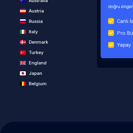
Australia
doğru öngörü
Austria
Canlı İs
Russia
Italy
Pro Bü
Denmark
Yapay 
Turkey
England
Japan
Belgium