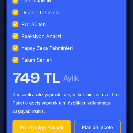
Canlı İstatistik
Değerli Tahminler
Pro Bülten
Reaksiyon Analizi
Yapay Zeka Tahminleri
Takım Serileri
749 TL
Aylık
Kapsamlı analiz yapmak isteyen kullanıcılara özel Pro
Paket’e geçiş yaparak tüm özellikleri kullanmaya
başlayabilirsiniz.
Pro Üyeliğe Yükselt
Planları İncele