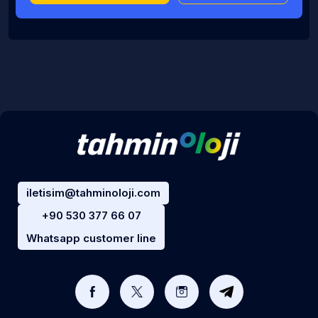
iletisim@tahminoloji.com
+90 530 377 66 07
Whatsapp customer line