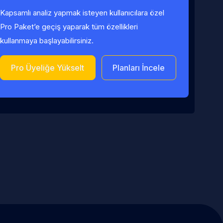
Kapsamlı analiz yapmak isteyen kullanıcılara özel
Pro Paket’e geçiş yaparak tüm özellikleri
kullanmaya başlayabilirsiniz.
Pro Üyeliğe Yükselt
Planları İncele