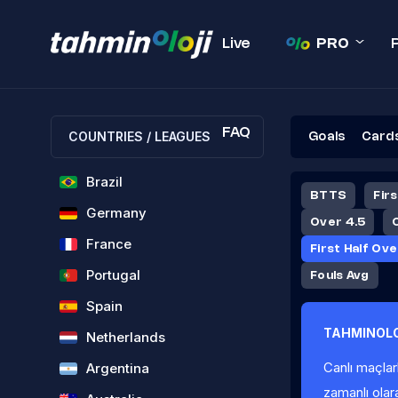
Live
PRO
FAQ
COUNTRIES / LEAGUES
Goals
Card
Brazil
BTTS
Firs
Germany
Over 4.5
France
First Half Ove
Portugal
Fouls Avg
Spain
TAHMINOLO
Netherlands
Canlı maçlar
Argentina
zamanlı olar