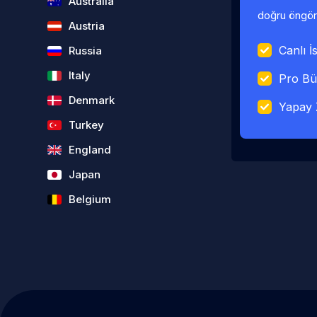
Australia
doğru öngörü
Austria
Canlı İs
Russia
Italy
Pro Bü
Denmark
Yapay 
Turkey
England
Japan
Belgium